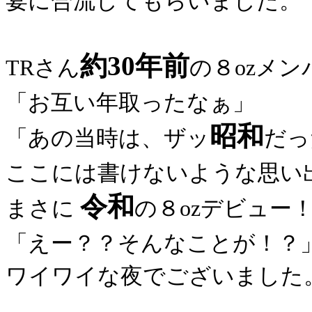
宴に合流してもらいました。
約30年前
TRさん
の８ozメン
「お互い年取ったなぁ」
昭和
「あの当時は、ザッ
だっ
ここには書けないような思い
令和
まさに
の８ozデビュー
「えー？？そんなことが！？
ワイワイな夜でございました